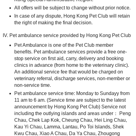
All offers will be subject to change without prior notice.
In case of any dispute, Hong Kong Pet Club will retain
the right of making the final decision.
Pet ambulance service provided by Hong Kong Pet Club
Pet Ambulance is one of the Pet Club member
benefits. Pet ambulance services provide a free one-
stop service on first aid, carry, delivery and booking
clinics in advance (from home to the veterinary clinic).
An additional service fee that would be charged on
veterinary referral, discharge services, non-member or
non-service time.
Pet ambulance service time: Monday to Sundayy from
11 am to 6 am. (Service time are subject to the latest
announcement by Hong Kong Pet Club) Service not
including the outlying islands and areas under： Peng
Chau, Chek Lap Kok, Cheung Chau, Hei Ling Chau,
Kau Yi Chau, Lamma, Lantau, Po Toi Islands, Shek
Kwu Chau, Xiao A Chau, Da Ya Chau, Zhougong