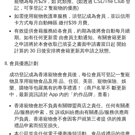
寵物為每月$29，如 此類推。(如透過 CSL/The Club 登
記，可享登記 2 隻寵物的優惠)
如需使用寵物救護車服務，須登記成為會員，並以信用
卡方式每月自動轉賬 繳付$39 月費。
有效提供會藉服務給各會員，約期為後將會自動每月續
期。如有任何更新需 由會員主動通知。有關會籍更新
之申請將於本會收取已填妥之書面申請書當日起 開始
計算的 30 日後安排將會籍更新其申請之狀態。
會員優惠計劃
成功登記成為香港寵物會會員後，每位會員可登記一隻寵
物及享用寵物食品及用 品、住宿、美容、寵物保險、娛
樂、購物等包羅萬有的專享禮遇！（商戶名單不 斷更新
中，最新資訊請於 App 內的「約作品牌」查看）
香港寵物會恕不負責有關聯盟商店之責任。任何有關產
品/服務的申索，投 訴或糾紛應由有關產品/服務供應商
戶負責。香港寵物會不會因客戶就第三者提 供的推廣
禮品申索而招至損失。
本公司並非任何電子優惠換領活動、食品或禮品的供應