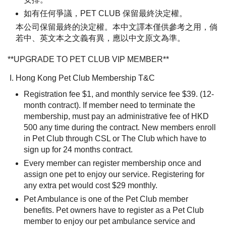
如有任何爭議，PET CLUB 保留最終決定權。
本公司保留最終的決定權。本中文譯本僅供參考之用，倘
若中、英文本之文義有異，應以中文原文為準。
**UPGRADE TO PET CLUB VIP MEMBER**
Hong Kong Pet Club Membership T&C
Registration fee $1, and monthly service fee $39. (12-
month contract). If member need to terminate the
membership, must pay an administrative fee of HKD
500 any time during the contract. New members enroll
in Pet Club through CSL or The Club which have to
sign up for 24 months contract.
Every member can register membership once and
assign one pet to enjoy our service. Registering for
any extra pet would cost $29 monthly.
Pet Ambulance is one of the Pet Club member
benefits. Pet owners have to register as a Pet Club
member to enjoy our pet ambulance service and