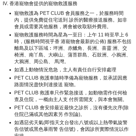
香港寵物會提供的寵物救護服務
寵物救護為 PET CLUB 會員服務之一，於服務時間
內，提供免費從住宅送到 診所的醫療接送服務。如非
會員或需要其他服務，將會被收取額外費用。
寵物救護服務時間為星為一至日：上午 11 時至早上 6
時，(服務時間視乎香 港寵物會最新的公佈) 服務不包括
離島及以下區域︰坪洲、赤鱲角、長洲、喜靈 洲、交
椅洲、南丫島、大嶼山、蒲苔群島、石鼓洲、小鴉洲、
大鴉洲、周公島、 馬灣。
如遇上動物情況危急，主人有責任自行安排處理
PET CLUB 救護車隨時準備為寵物服務，並承諾因應
路面情況盡快到達接送 寵物。
PET CLUB 救護車只作緊急接送，如動物需作任何檢
查及住院，一概由主人支 付所需開支，與本會無關。
PET CLUB 會安排最近最快之診所，沒有優先次序(除
住院已滿或其他因素另 作別論)。
如遇惡劣天氣(即指天文台發出八號或以上熱帶氣旋警
告信號或黑色暴雨警 告信號)，會因診所實際情況以作
安排。