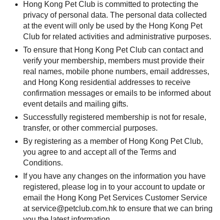
Hong Kong Pet Club is committed to protecting the
privacy of personal data. The personal data collected
at the event will only be used by the Hong Kong Pet
Club for related activities and administrative purposes.
To ensure that Hong Kong Pet Club can contact and
verify your membership, members must provide their
real names, mobile phone numbers, email addresses,
and Hong Kong residential addresses to receive
confirmation messages or emails to be informed about
event details and mailing gifts.
Successfully registered membership is not for resale,
transfer, or other commercial purposes.
By registering as a member of Hong Kong Pet Club,
you agree to and accept all of the Terms and
Conditions.
If you have any changes on the information you have
registered, please log in to your account to update or
email the Hong Kong Pet Services Customer Service
at
service@petclub.com.hk
to ensure that we can bring
you the latest information.