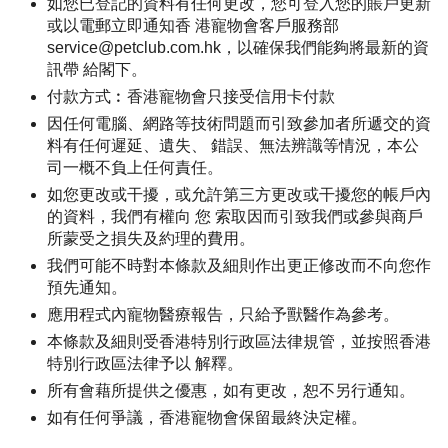
如您已登記的資料有任何更改，您可登入您的賬戶更新
或以電郵立即通知香 港寵物會客戶服務部
service@petclub.com.hk
，以確保我們能夠將最新的資
訊帶 給閣下。
付款方式︰香港寵物會只接受信用卡付款
因任何電腦、網路等技術問題而引致參加者所遞交的資
料有任何遲延、遺失、 錯誤、無法辨識等情況，本公
司一概不負上任何責任。
如您更改或干擾，或允許第三方更改或干擾您的帳戶內
的資料，我們有權向 您 索取因而引致我們或參與商戶
所蒙受之損失及約理的費用。
我們可能不時對本條款及細則作出更正修改而不向您作
預先通知。
應用程式內寵物醫療報告，只給予獸醫作為參考。
本條款及細則受香港特別行政區法律規管，並按照香港
特別行政區法律予以 解釋。
所有會藉所提供之優惠，如有更改，恕不另行通知。
如有任何爭議，香港寵物會保留最終決定權。