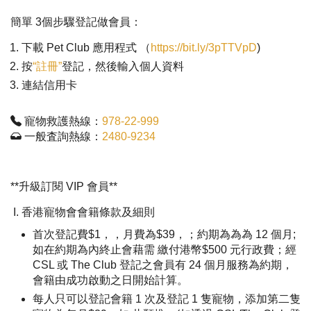
簡單 3個步驟登記做會員：
下載 Pet Club 應用程式 （
https://bit.ly/3pTTVpD
)
按
“註冊”
登記，然後輸入個人資料
連結信用卡
寵物救護熱線：
978-22-999
一般査詢熱線：
2480-9234
**升級訂閱 VIP 會員**
香港寵物會會籍條款及細則
首次登記費$1，，月費為$39，；約期為為為 12 個月;
如在約期為內終止會藉需 繳付港幣$500 元行政費；經
CSL 或 The Club 登記之會員有 24 個月服務為約期，
會籍由成功啟動之日開始計算。
每人只可以登記會籍 1 次及登記 1 隻寵物，添加第二隻