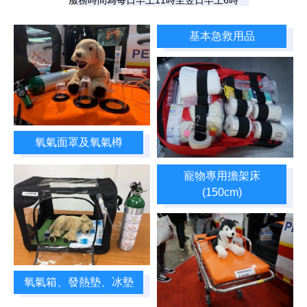
服務時間為每日早上11時至翌日早上6時
基本急救用品
氧氣面罩及氧氣樽
寵物專用擔架床
(150cm)
氧氣箱、發熱墊、冰墊